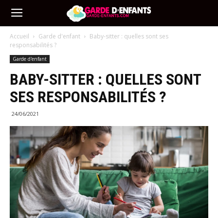
http://garde-
Accueil
Garde d'enfant
Baby-sitter : quelles sont ses
responsabilités ?
enfants.com/
Garde d'enfant
BABY-SITTER : QUELLES SONT
SES RESPONSABILITÉS ?
24/06/2021