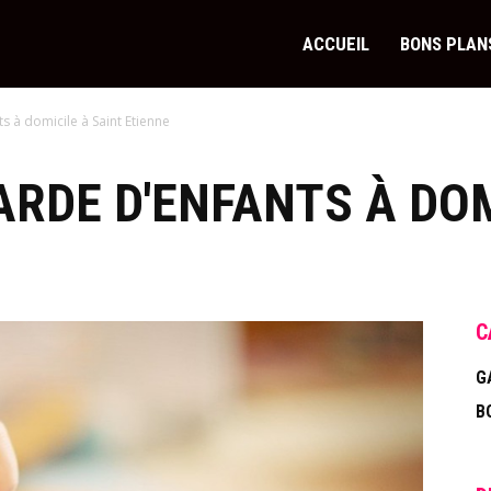
ACCUEIL
BONS PLAN
/garde-
s à domicile à Saint Etienne
ts.com/
RDE D'ENFANTS À DOM
C
G
B